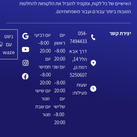
האישיים של כל לקוח, ומקפיד להוביל את הלקוחות להחלטות
הטובות ביותר עבורם ועבור משפחותיהם.
יצירת קשר
054-
יום
יום רביעי
ניווט
7494433
ראשון
8:00–
עם
20:00
8:00–
דרך אבא
waze
20:00
יום
הלל 14,
יום שני
חמישי
רמת גן,
8:00–
5250607
20:00
8:00–
שעות
20:00
יום שישי
פעילות:
יום
סגור
שלישי
יום שבת
8:00–
סגור
20:00