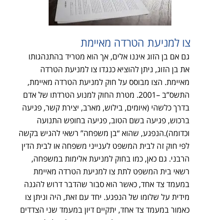
צו למניעת הטרדה מאיימת
גם אם בן הזוג איננו אלים, אך הוא מטריד בהתנהגותו
את בן הזוג, ניתן להוציא כנגדו צו למניעת הטרדה
מאיימת. הצו מבוסס על חוק למניעת הטרדה מאיימת,
התשס”ב –2001. מטרת החוק למנוע הטרדתו של אדם
בדרך כלשהי (איומים, בילוש, מארב, יצירת קשר, פגיעה
ברכוש, פגיעה בשם הטוב, פגיעה בחופש התנועה
וכדומה).הנפגע, שהוא “בן משפחה” רשאי להגיש בקשה
לפי חוק זה לבית המשפט לענייני משפחה או לבית הדין
הרבני. גם כאן, כמו בחוק למניעת אלימות במשפחה,
רשאי בית המשפט לתת צו למניעת הטרדה מאיימת
במעמד צד אחד, כאשר הוא סבור שהדבר דרוש להגנה
מידית על שלומו של הנפגע. יחד עם זאת, היה וניתן צו
כאמור במעמד צד אחד, יתקיים דיון במעמד שני הצדדים