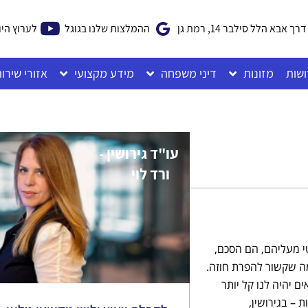
דרך אבא הלל סילבר 14, רמת גן
ההמלצות שלנו בגוגל
לערוץ היו
ושות
מזונות
דיני משפחה
מידע מקצועי
אזורי שירו
עו"ד גירושין -
ורד לוי
י מעליהם, הם הסכם,
 מה שקשור להפרת חוזה.
 יהיה לנו קל יותר
 – בגירושין,