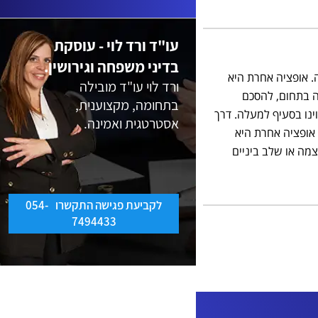
שבחרתי נכון תודה רבה על הכל
מעריך מעומק ליבי
עו"ד ורד לוי - עוסקת
בדיני משפחה וגירושין.
. אופציה אחרת היא
ורד לוי עו"ד מובילה
 בתחום, להסכם
בתחומה, מקצוענית,
ינו בסעיף למעלה. דרך
אסטרטגית ואמינה.
 אופציה אחרת היא
מה או שלב ביניים
לקביעת פגישה התקשרו 054-
7494433