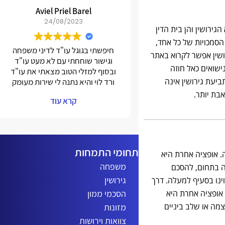
Aviel Priel Barel
24/08/2023
ירושין והן בית הדין
הסמכויות של כל אחד,
חיפשתי בגוגל עו"ד לדיני משפחה
שין אפשר לקרוא באתר
וגישור שוחחתי עם לא מעט עו"ד
נישואים כאל חוזה
ובסוף למזלי הטוב מצאתי את עו"ד
תביעת גירושין אינה
ורד לוי והיא נתנה לי שירות מעומק
הלב קיבלתי ממנה תחושת ביטחון
בת יותר.
קרא עוד
וכמובן בעזרתה האדיבה וההשקעה
הצלחתי לסמוך עליה בעיניים
עצומות כמו שלא סמכתי על שום
עו"ד מלבד ורד ועד היום אם אני
צריך סיוע או כל הליך אחר הדלת
תחומי התמחות
. אופציה אחרת היא
שלה תמיד פתוחה בפני אני ממליץ
משפחה
בחום היא נלחמת כדי להשיג את
 בתחום, להסכם
המטרה הכי טובה לטובת המיוצג שלה
גירושין
ינו בסעיף למעלה. דרך
אני מעריך אותך ומודה לך על כל
הסכמי ממון
 אופציה אחרת היא
המאמצים האדירים שעשית
מה או שלב ביניים
מזונות
לשביעות רצוני הלוואי והיו עוד כמוך
מהיום הראשון הייתה לי תחושה
צוואות וירושות