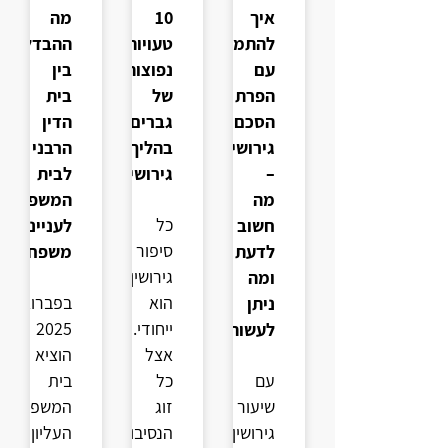
איך
10
מה
להתמודד
טעויות
ההבדל
עם
נפוצות
בין
הפרת
של
בית
הסכם
גברים
הדין
גירושין
בהליך
הרבני
–
גירושין
לבית
מה
המשפט
כל
חשוב
לענייני
סיפור
לדעת
משפחה?
גירושין
ומה
הוא
בפברואר
ניתן
ייחודי.
2025
לעשות?
אצל
הוציא
עם
כל
בית
שיעור
זוג
המשפט
גירושין
הנסיבות
העליון