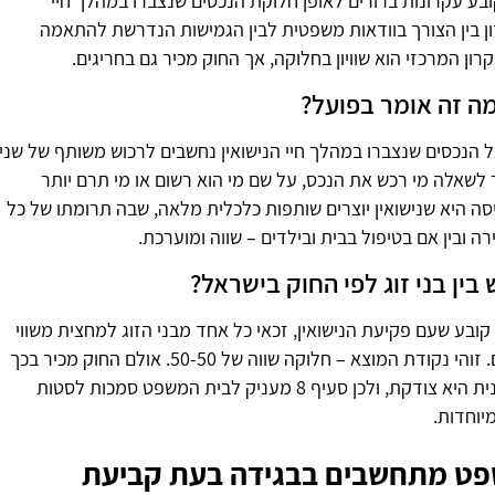
19. החוק קובע עקרונות ברורים לאופן חלוקת הנכסים שנצברו במהלך חיי
יזון בין הצורך בוודאות משפטית לבין הגמישות הנדרשת להתאמה
רון המרכזי הוא שוויון בחלוקה, אך החוק מכיר גם בחריגים.
מה זה אומר בפועל?
 הנכסים שנצברו במהלך חיי הנישואין נחשבים לרכוש משותף של שני
 לשאלה מי רכש את הנכס, על שם מי הוא רשום או מי תרם יותר
ה היא שנישואין יוצרים שותפות כלכלית מלאה, שבה תרומתו של כל
רה ובין אם בטיפול בבית ובילדים – שווה ומוערכת.
בין בני זוג לפי החוק בישראל?
 ממון קובע שעם פקיעת הנישואין, זכאי כל אחד מבני הזוג למחצית משווי
כלל הנכסים המשותפים. זוהי נקודת המוצא – חלוקה שווה של 50-50. אולם החוק מכיר בכך
שלא תמיד חלוקה שוויונית היא צודקת, ולכן סעיף 8 מעניק לבית המשפט סמכות לסטות
יוחדות.
פט מתחשבים בבגידה בעת קביעת