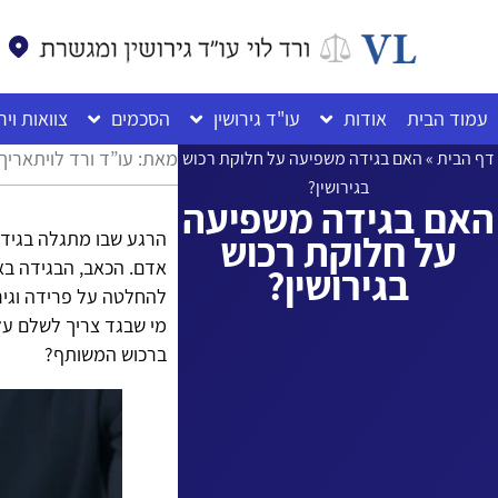
לתוכן
עמוד הבית
אודות
עו"ד גירושין
הסכמים
צוואות ויר
מאת: עו”ד ורד לוי
תאריך: ס
דף הבית
»
האם בגידה משפיעה על חלוקת רכוש
בגירושין?
האם בגידה משפיעה
על חלוקת רכוש
הרגע שבו מתגלה בגידה 
אדם. הכאב, הבגידה בא
בגירושין?
להחלטה על פרידה וגיר
מי שבגד צריך לשלם על
ברכוש המשותף?