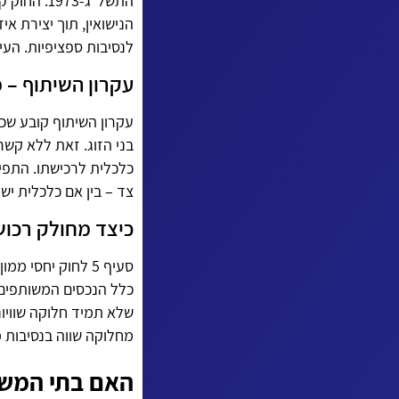
התשל"ג-73
הנישואין, תוך יצירת א
לנסיבות ספציפיות. העיק
עקרון השיתוף – 
עקרון השיתוף קובע שכל
בני הזוג. זאת ללא קשר
כלכלית לרכישתו. התפיס
צד – בין אם כלכלית ישי
כיצד מחולק רכוש 
סעיף 5 לחוק יחסי
מחלוקה שווה בנסיבות מ
האם בתי המש