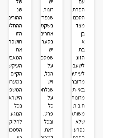
עם
יש
של
הפרת
זוגות
שני
הסכם
שנפרדים
ההורים.
מצד
בשקט,
ההחלטה
בן
אחרים
הזו
או
בסערה.
חושפת
בת
יש
את
הזוג
שמסכימים
המאבק
לשעבר.
על
העיקש
לעיתים
הכל,
הקיים
מדובר
ויש
במערכת
באי-תשלום
שנלחמים
המשפט
מזונות,
על
הישראלית
חובות
כל
בכל
משותפים
פרט.
הנוגע
שלא
ובכל
לחלוקת
נפרעים,
זאת,
הסמכויות
הפרת
למרות
בין