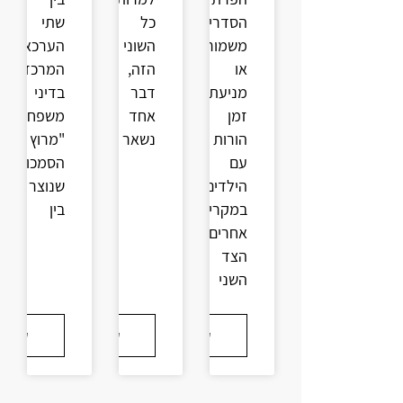
הסדרי
כל
שתי
משמורת
השוני
הערכאות
או
הזה,
המרכזיות
מניעת
דבר
בדיני
זמן
אחד
משפחה.
הורות
נשאר
"מרוץ
עם
הסמכויות"
הילדים.
שנוצר
במקרים
בין
אחרים,
הצד
השני
קרא עוד
קרא עוד
קרא עו