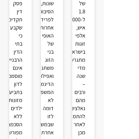
של
שונות,
פסק
1.8
הסיבות
דין
ל-1,000
לפרידה
תקדימי
איש,
אחרות,
שקבע
אלפי
האופי
כי
זוגות
של
בתי
בישראל
בני
הדין
מתגרשים
הזוג
הרבניים
מדי
משתנה,
אינם
שנה
ואפילו
מוסמכים
–
הדינמיקה
לדון
ורבים
המשפחתית
בתביעות
מהם
לא
מזונות
נאלצים
דומה
ילדים
להתמודד
לזו
ללא
לאחר
שבמשפחה
הסכמה
מכן
אחרת.
מפורשת