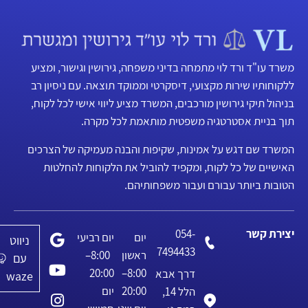
משרד עו"ד ורד לוי מתמחה בדיני משפחה, גירושין וגישור, ומציע
ללקוחותיו שירות מקצועי, דיסקרטי וממוקד תוצאה. עם ניסיון רב
בניהול תיקי גירושין מורכבים, המשרד מציע ליווי אישי לכל לקוח,
תוך בניית אסטרטגיה משפטית מותאמת לכל מקרה.
המשרד שם דגש על אמינות, שקיפות והבנה מעמיקה של הצרכים
האישיים של כל לקוח, ומקפיד להוביל את הלקוחות להחלטות
הטובות ביותר עבורם ועבור משפחותיהם.
יצירת קשר
054-
יום
יום רביעי
ניווט
7494433
ראשון
8:00–
עם
20:00
8:00–
דרך אבא
waze
20:00
יום
הלל 14,