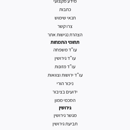
ע
ר
ו
ם
א
ו
מ
ש
א
ס
ו
י
פ
נ
ו
ר
ה
ה
ע
ו
י
ו
ב
ו
ר
ד
ע
כ
ב
ו
י
ב
ד
ד
ד
כ
י
א
מ
ן
ת
ו
ש
ה
ך
ו
א
מ
נ
כ
ה
י
פ
י
ם
ת
ו
ב
י
ם
נ
ו
ה