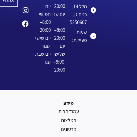
ח
מ
י
ב
ק
ם
ה
צ
ש
ו
ו
ע
ה
ע
ש
ע
י
י
ש
ו
ת
י
ת
ל
ר
ש
ש
ה
ל
ב
.
ע
י
י
ו
ע
צ
״
ו
א
ד
ת
ל
מ
ר
י
ה
צ
ל
ש
ו
ע
ו
נ
ב
ר
י
ו
ה
ה
ד
ה
ל